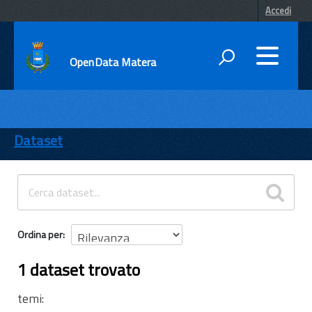
Accedi
OpenData Matera
DATI
ENTI
Dataset
TEMI
INFORMAZIONI
Ordina per
1 dataset trovato
temi: