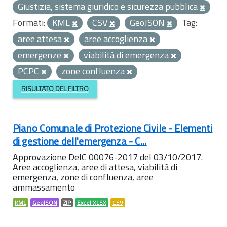
Giustizia, sistema giuridico e sicurezza pubblica
Formati:
KML
CSV
GeoJSON
Tag:
aree attesa
aree accoglienza
emergenze
viabilità di emergenza
PCPC
zone confluenza
RISULTATO DEL FILTRO
Piano Comunale di Protezione Civile - Elementi
di gestione dell'emergenza - C...
Approvazione DelC 00076-2017 del 03/10/2017.
Aree accoglienza, aree di attesa, viabilità di
emergenza, zone di confluenza, aree
ammassamento
KML
GeoJSON
ZIP
Excel XLSX
CSV