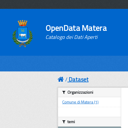
OpenData Matera
Catalogo dei Dati Aperti
Dataset
Organizzazioni
Comune di Matera (1)
temi