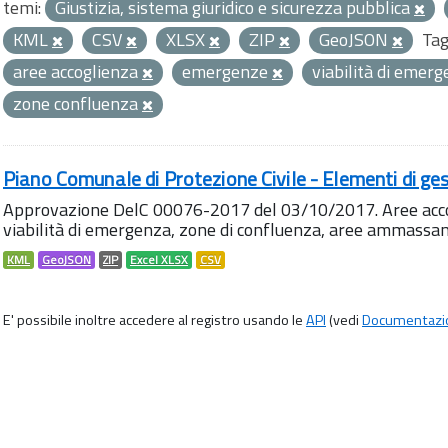
temi:
Giustizia, sistema giuridico e sicurezza pubblica
KML
CSV
XLSX
ZIP
GeoJSON
Tag
aree accoglienza
emergenze
viabilità di emer
zone confluenza
Piano Comunale di Protezione Civile - Elementi di ges
Approvazione DelC 00076-2017 del 03/10/2017. Aree accog
viabilità di emergenza, zone di confluenza, aree ammass
KML
GeoJSON
ZIP
Excel XLSX
CSV
E' possibile inoltre accedere al registro usando le
API
(vedi
Documentazi