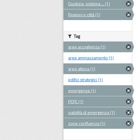
Giustizia, sistema ... (1)
Regioni e città (1)
Tag
aree accoglienza (1)
aree ammassamento (1)
aree attesa (1)
edifici strategici (1)
emergenze (1)
PCPC (1)
viabilità di emergenza (1)
zone confluenza (1)