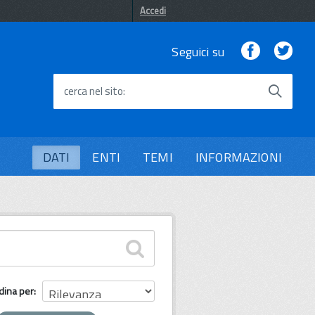
Accedi
Facebook
Twi
Seguici su
cerca nel sito
DATI
ENTI
TEMI
INFORMAZIONI
dina per