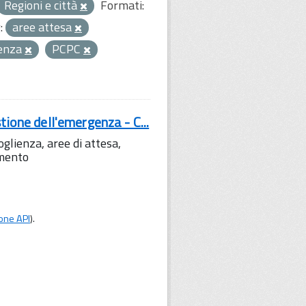
Regioni e città
Formati:
:
aree attesa
genza
PCPC
tione dell'emergenza - C...
lienza, aree di attesa,
amento
one API
).