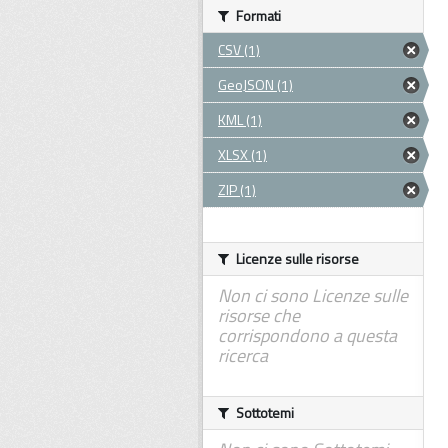
Formati
CSV (1)
GeoJSON (1)
KML (1)
XLSX (1)
ZIP (1)
Licenze sulle risorse
Non ci sono Licenze sulle
risorse che
corrispondono a questa
ricerca
Sottotemi