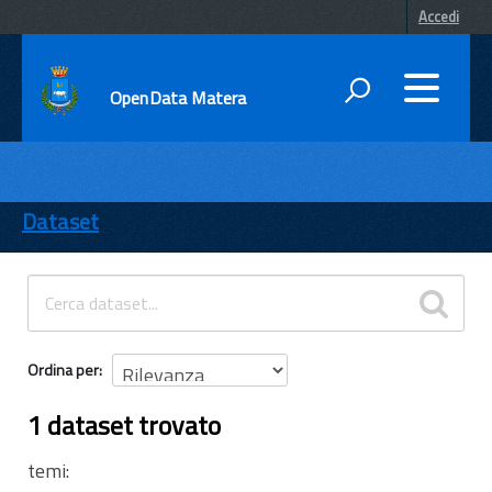
Accedi
OpenData Matera
DATI
ENTI
Dataset
TEMI
INFORMAZIONI
Ordina per
1 dataset trovato
temi: