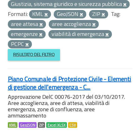
Giustizia, sistema giuridico e sicurezza pubblica
Formati:
KML
GeoJSON
ZIP
Tag:
aree attesa
aree accoglienza
emergenze
viabilità di emergenza
PCPC
RISULTATO DEL FILTRO
Piano Comunale di Protezione Civile - Elementi
di gestione dell'emergenza - C...
Approvazione DelC 00076-2017 del 03/10/2017.
Aree accoglienza, aree di attesa, viabilità di
emergenza, zone di confluenza, aree
ammassamento
KML
GeoJSON
ZIP
Excel XLSX
CSV