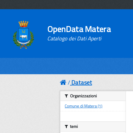
OpenData Matera
Catalogo dei Dati Aperti
Dataset
Organizzazioni
Comune di Matera (1)
temi