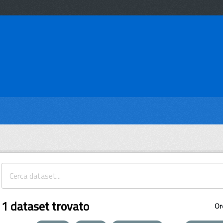
1 dataset trovato
Or