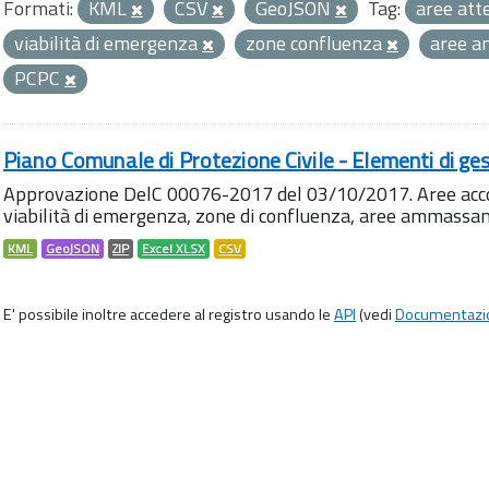
Formati:
KML
CSV
GeoJSON
Tag:
aree att
viabilità di emergenza
zone confluenza
aree 
PCPC
Piano Comunale di Protezione Civile - Elementi di ges
Approvazione DelC 00076-2017 del 03/10/2017. Aree accog
viabilità di emergenza, zone di confluenza, aree ammass
KML
GeoJSON
ZIP
Excel XLSX
CSV
E' possibile inoltre accedere al registro usando le
API
(vedi
Documentazi