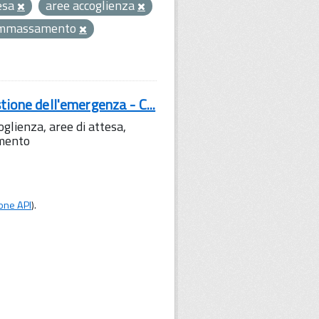
esa
aree accoglienza
ammassamento
tione dell'emergenza - C...
lienza, aree di attesa,
amento
one API
).