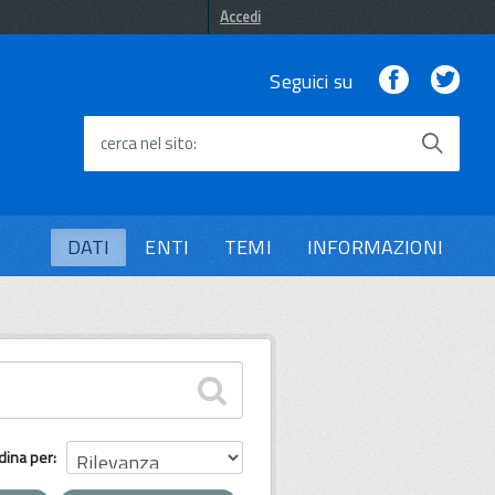
Accedi
Facebook
Twi
Seguici su
cerca nel sito
DATI
ENTI
TEMI
INFORMAZIONI
dina per