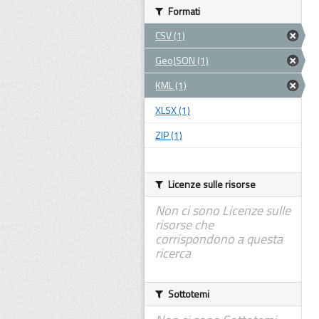
Formati
CSV (1)
GeoJSON (1)
KML (1)
XLSX (1)
ZIP (1)
Licenze sulle risorse
Non ci sono Licenze sulle
risorse che
corrispondono a questa
ricerca
Sottotemi