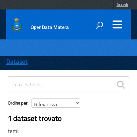
Accedi
OpenData Matera
DATI
ENTI
Dataset
TEMI
INFORMAZIONI
Ordina per
1 dataset trovato
temi: