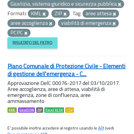
Giustizia, sistema giuridico e sicurezza pubblica
Formati:
KML
ZIP
Tag:
aree attesa
aree accoglienza
viabilità di emergenza
PCPC
RISULTATO DEL FILTRO
Piano Comunale di Protezione Civile - Elementi
di gestione dell'emergenza - C...
Approvazione DelC 00076-2017 del 03/10/2017.
Aree accoglienza, aree di attesa, viabilità di
emergenza, zone di confluenza, aree
ammassamento
KML
GeoJSON
ZIP
Excel XLSX
CSV
E' possibile inoltre accedere al registro usando le
API
(vedi