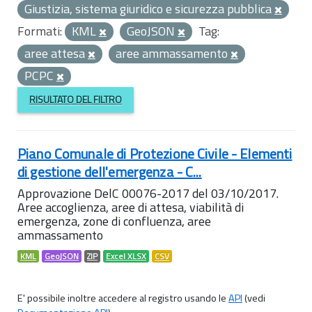
Giustizia, sistema giuridico e sicurezza pubblica
Formati:
KML
GeoJSON
Tag:
aree attesa
aree ammassamento
PCPC
RISULTATO DEL FILTRO
Piano Comunale di Protezione Civile - Elementi
di gestione dell'emergenza - C...
Approvazione DelC 00076-2017 del 03/10/2017.
Aree accoglienza, aree di attesa, viabilità di
emergenza, zone di confluenza, aree
ammassamento
KML
GeoJSON
ZIP
Excel XLSX
CSV
E' possibile inoltre accedere al registro usando le
API
(vedi