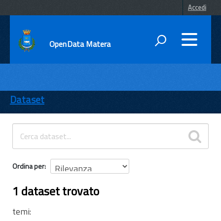
Accedi
OpenData Matera
DATI
ENTI
Dataset
TEMI
INFORMAZIONI
Ordina per
1 dataset trovato
temi: