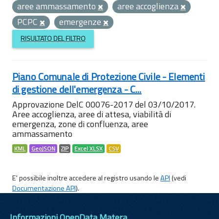
aree ammassamento
aree accoglienza
PCPC
emergenze
RISULTATO DEL FILTRO
Piano Comunale di Protezione Civile - Elementi
di gestione dell'emergenza - C...
Approvazione DelC 00076-2017 del 03/10/2017.
Aree accoglienza, aree di attesa, viabilità di
emergenza, zone di confluenza, aree
ammassamento
KML
GeoJSON
ZIP
Excel XLSX
CSV
E' possibile inoltre accedere al registro usando le
API
(vedi
Documentazione API
).
Informazioni OpenData Matera