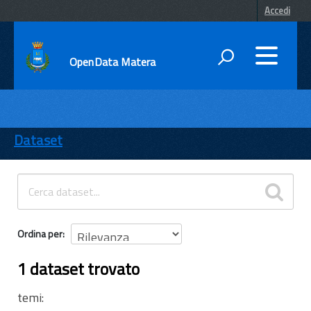
Accedi
OpenData Matera
DATI
ENTI
Dataset
TEMI
INFORMAZIONI
Ordina per
1 dataset trovato
temi: