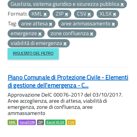
Giustizia, sistema giuridico e sicurezza pubblica
Formati:
KML
ZIP
CSV
XLSX
Tag:
aree attesa
aree ammassamento
emergenze
zone confluenza
viabilità di emergenza
RISULTATO DEL FILTRO
Piano Comunale di Protezione Civile - Elementi
di gestione dell'emergenza - C...
Approvazione DelC 00076-2017 del 03/10/2017.
Aree accoglienza, aree di attesa, viabilità di
emergenza, zone di confluenza, aree
ammassamento
KML
GeoJSON
ZIP
Excel XLSX
CSV