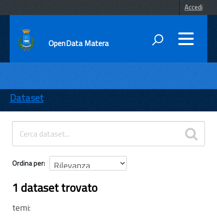
Accedi
OpenData Matera
DATI
ENTI
Dataset
TEMI
INFORMAZIONI
Ordina per
1 dataset trovato
temi: