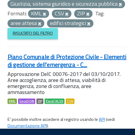
Giustizia, sistema giuridico e sicurezza pubblica
Formati:
KML
CSV
ZIP
Tag:
aree attesa
edifici strategici
RISULTATO DEL FILTRO
Piano Comunale di Protezione Civile - Elementi
di gestione dell'emergenza - C...
Approvazione DelC 00076-2017 del 03/10/2017.
Aree accoglienza, aree di attesa, viabilità di
emergenza, zone di confluenza, aree
ammassamento
KML
GeoJSON
ZIP
Excel XLSX
CSV
E' possibile inoltre accedere al registro usando le
API
(vedi
Documentazione API
).