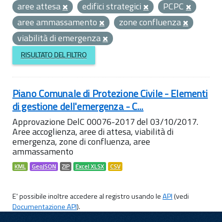
aree attesa
edifici strategici
PCPC
aree ammassamento
zone confluenza
viabilità di emergenza
RISULTATO DEL FILTRO
Piano Comunale di Protezione Civile - Elementi
di gestione dell'emergenza - C...
Approvazione DelC 00076-2017 del 03/10/2017.
Aree accoglienza, aree di attesa, viabilità di
emergenza, zone di confluenza, aree
ammassamento
KML
GeoJSON
ZIP
Excel XLSX
CSV
E' possibile inoltre accedere al registro usando le
API
(vedi
Documentazione API
).