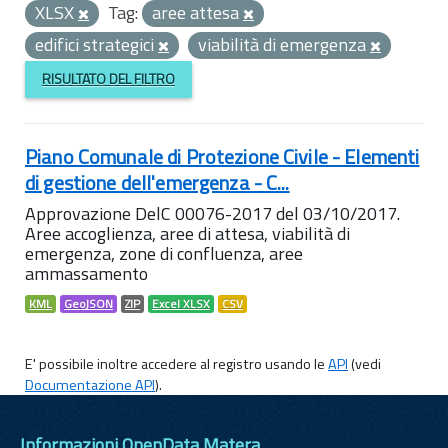
XLSX
Tag:
aree attesa
edifici strategici
viabilità di emergenza
RISULTATO DEL FILTRO
Piano Comunale di Protezione Civile - Elementi
di gestione dell'emergenza - C...
Approvazione DelC 00076-2017 del 03/10/2017.
Aree accoglienza, aree di attesa, viabilità di
emergenza, zone di confluenza, aree
ammassamento
KML
GeoJSON
ZIP
Excel XLSX
CSV
E' possibile inoltre accedere al registro usando le
API
(vedi
Documentazione API
).
Informazioni OpenData Matera