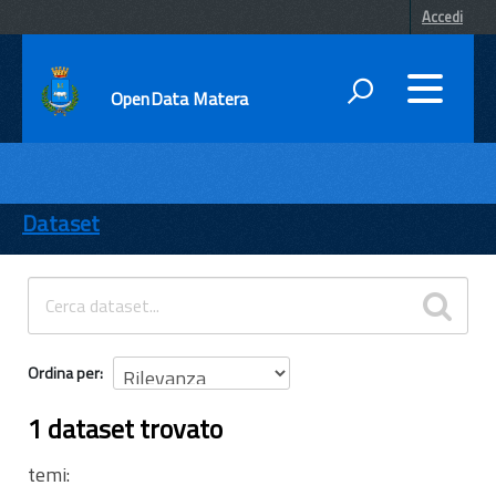
Accedi
OpenData Matera
DATI
ENTI
Dataset
TEMI
INFORMAZIONI
Ordina per
1 dataset trovato
temi: