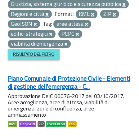
Giustizia, sistema giuridico e sicurezza pubblica
Regioni e città
Formati:
KML
ZIP
GeoJSON
Tag:
aree attesa
edifici strategici
PCPC
viabilità di emergenza
RISULTATO DEL FILTRO
Piano Comunale di Protezione Civile - Elementi
di gestione dell'emergenza - C...
Approvazione DelC 00076-2017 del 03/10/2017.
Aree accoglienza, aree di attesa, viabilità di
emergenza, zone di confluenza, aree
ammassamento
KML
GeoJSON
ZIP
Excel XLSX
CSV