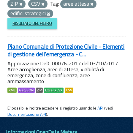
ZIP
CSV
Tag:
aree attesa
edifici strategici
RISULTATO DEL FILTRO
Piano Comunale di Protezione Civile - Elementi
di gestione dell'emergenza - C...
Approvazione DelC 00076-2017 del 03/10/2017.
Aree accoglienza, aree di attesa, viabilità di
emergenza, zone di confluenza, aree
ammassamento
KML
GeoJSON
ZIP
Excel XLSX
CSV
E' possibile inoltre accedere al registro usando le
API
(vedi
Documentazione API
).
Informazioni OpenData Matera