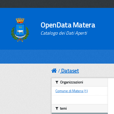
OpenData Matera
Catalogo dei Dati Aperti
Dataset
Organizzazioni
Comune di Matera (1)
temi