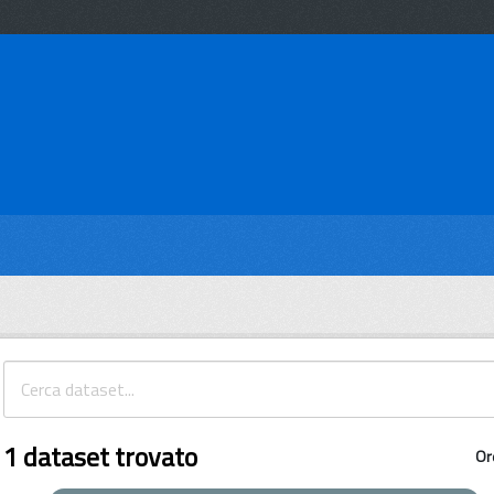
1 dataset trovato
Or