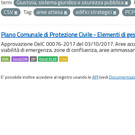
temi:
Giustizia, sistema giuridico e sicurezza pubblica
CSV
Tag:
aree attesa
edifici strategici
PC
Piano Comunale di Protezione Civile - Elementi di ges
Approvazione DelC 00076-2017 del 03/10/2017. Aree accog
viabilità di emergenza, zone di confluenza, aree ammass
KML
GeoJSON
ZIP
Excel XLSX
CSV
E' possibile inoltre accedere al registro usando le
API
(vedi
Documentazi