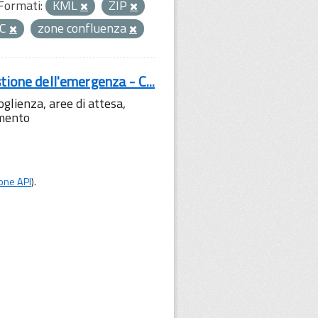
Formati:
KML
ZIP
PC
zone confluenza
tione dell'emergenza - C...
lienza, aree di attesa,
amento
one API
).