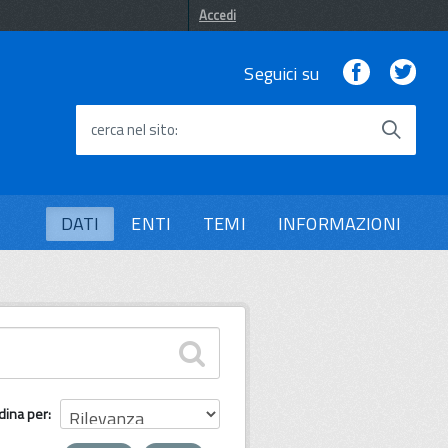
Accedi
Facebook
Twi
Seguici su
cerca nel sito
DATI
ENTI
TEMI
INFORMAZIONI
dina per