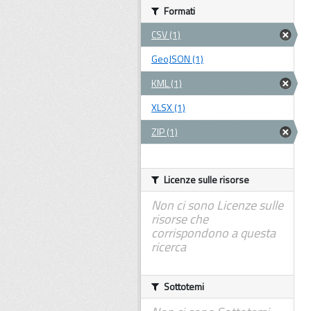
Formati
CSV (1)
GeoJSON (1)
KML (1)
XLSX (1)
ZIP (1)
Licenze sulle risorse
Non ci sono Licenze sulle
risorse che
corrispondono a questa
ricerca
Sottotemi