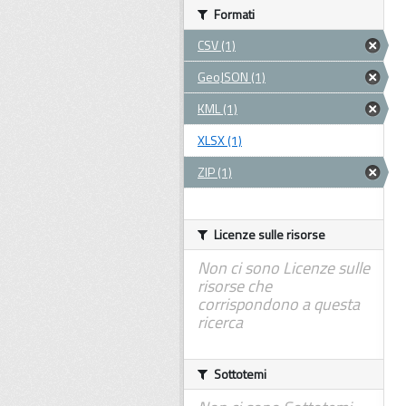
Formati
CSV (1)
GeoJSON (1)
KML (1)
XLSX (1)
ZIP (1)
Licenze sulle risorse
Non ci sono Licenze sulle
risorse che
corrispondono a questa
ricerca
Sottotemi