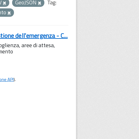
V
GeoJSON
Tag:
nto
tione dell'emergenza - C...
lienza, aree di attesa,
amento
one API
).