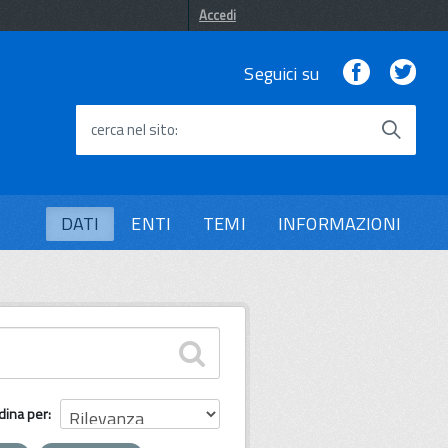
Accedi
Facebook
Twi
Seguici su
cerca nel sito
DATI
ENTI
TEMI
INFORMAZIONI
dina per