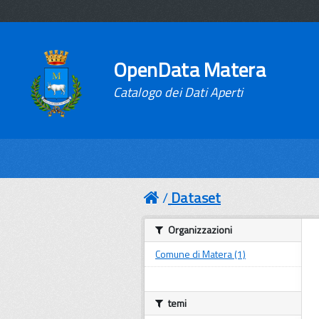
OpenData Matera
Catalogo dei Dati Aperti
Dataset
Organizzazioni
Comune di Matera (1)
temi