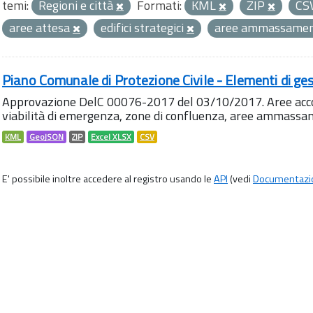
temi:
Regioni e città
Formati:
KML
ZIP
CS
aree attesa
edifici strategici
aree ammassame
Piano Comunale di Protezione Civile - Elementi di ges
Approvazione DelC 00076-2017 del 03/10/2017. Aree accog
viabilità di emergenza, zone di confluenza, aree ammass
KML
GeoJSON
ZIP
Excel XLSX
CSV
E' possibile inoltre accedere al registro usando le
API
(vedi
Documentazi