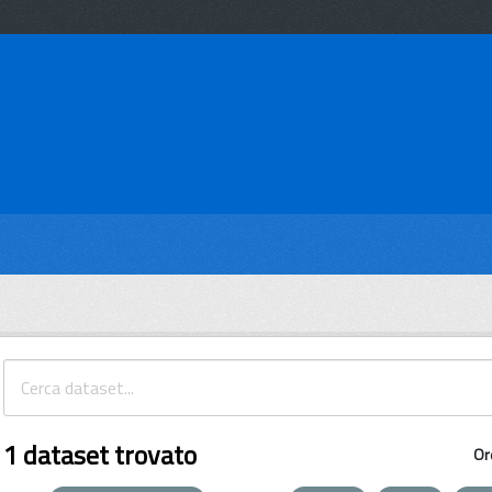
1 dataset trovato
Or