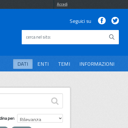
Accedi
Facebook
Twi
Seguici su
cerca nel sito
DATI
ENTI
TEMI
INFORMAZIONI
dina per