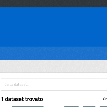
1 dataset trovato
Or