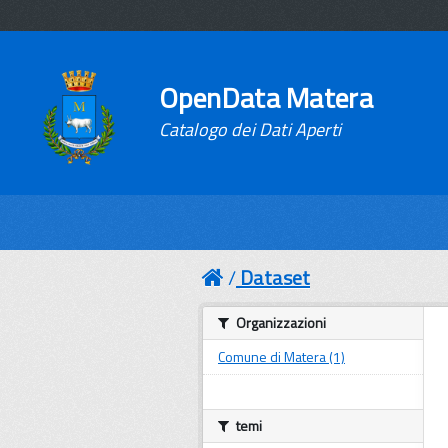
OpenData Matera
Catalogo dei Dati Aperti
Dataset
Organizzazioni
Comune di Matera (1)
temi