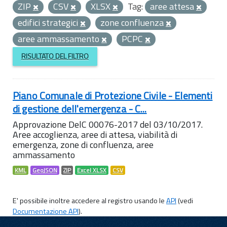
ZIP
CSV
XLSX
Tag:
aree attesa
edifici strategici
zone confluenza
aree ammassamento
PCPC
RISULTATO DEL FILTRO
Piano Comunale di Protezione Civile - Elementi
di gestione dell'emergenza - C...
Approvazione DelC 00076-2017 del 03/10/2017.
Aree accoglienza, aree di attesa, viabilità di
emergenza, zone di confluenza, aree
ammassamento
KML
GeoJSON
ZIP
Excel XLSX
CSV
E' possibile inoltre accedere al registro usando le
API
(vedi
Documentazione API
).