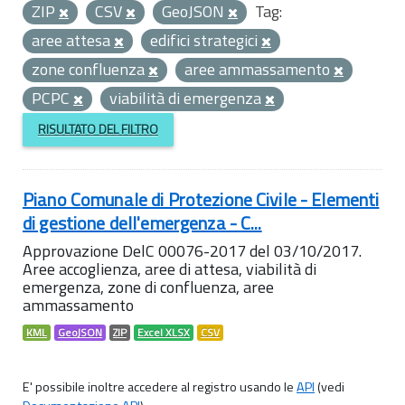
ZIP
CSV
GeoJSON
Tag:
aree attesa
edifici strategici
zone confluenza
aree ammassamento
PCPC
viabilità di emergenza
RISULTATO DEL FILTRO
Piano Comunale di Protezione Civile - Elementi
di gestione dell'emergenza - C...
Approvazione DelC 00076-2017 del 03/10/2017.
Aree accoglienza, aree di attesa, viabilità di
emergenza, zone di confluenza, aree
ammassamento
KML
GeoJSON
ZIP
Excel XLSX
CSV
E' possibile inoltre accedere al registro usando le
API
(vedi