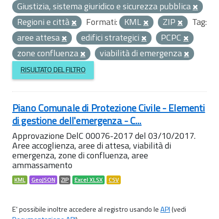
Giustizia, sistema giuridico e sicurezza pubblica
Regioni e città
Formati:
KML
ZIP
Tag:
aree attesa
edifici strategici
PCPC
zone confluenza
viabilità di emergenza
RISULTATO DEL FILTRO
Piano Comunale di Protezione Civile - Elementi
di gestione dell'emergenza - C...
Approvazione DelC 00076-2017 del 03/10/2017.
Aree accoglienza, aree di attesa, viabilità di
emergenza, zone di confluenza, aree
ammassamento
KML
GeoJSON
ZIP
Excel XLSX
CSV
E' possibile inoltre accedere al registro usando le
API
(vedi