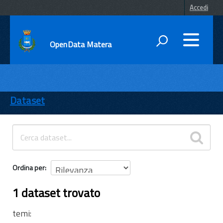
Accedi
OpenData Matera
DATI
ENTI
Dataset
TEMI
INFORMAZIONI
Ordina per
1 dataset trovato
temi: