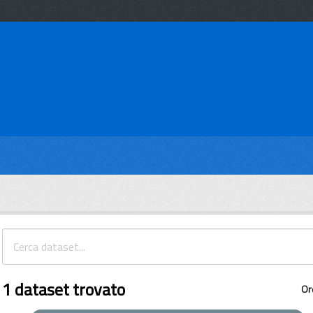
1 dataset trovato
Or