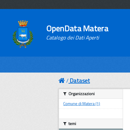
OpenData Matera
Catalogo dei Dati Aperti
Dataset
Organizzazioni
Comune di Matera (1)
temi