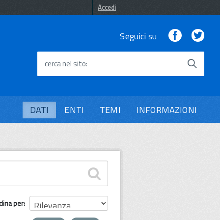
Accedi
Facebook
Twi
Seguici su
cerca nel sito
DATI
ENTI
TEMI
INFORMAZIONI
dina per