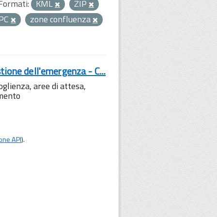
Formati:
KML
ZIP
PC
zone confluenza
tione dell'emergenza - C...
lienza, aree di attesa,
amento
one API
).