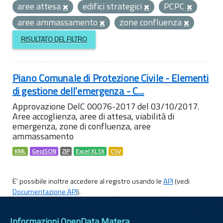
aree attesa
edifici strategici
PCPC
aree ammassamento
zone confluenza
RISULTATO DEL FILTRO
Piano Comunale di Protezione Civile - Elementi
di gestione dell'emergenza - C...
Approvazione DelC 00076-2017 del 03/10/2017.
Aree accoglienza, aree di attesa, viabilità di
emergenza, zone di confluenza, aree
ammassamento
KML
GeoJSON
ZIP
Excel XLSX
CSV
E' possibile inoltre accedere al registro usando le
API
(vedi
Documentazione API
).
Informazioni OpenData Matera