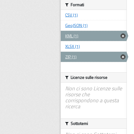
Formati
CSV (1)
GeoJSON (1)
KML (1)
XLSX (1)
ZIP (1)
Licenze sulle risorse
Non ci sono Licenze sulle
risorse che
corrispondono a questa
ricerca
Sottotemi