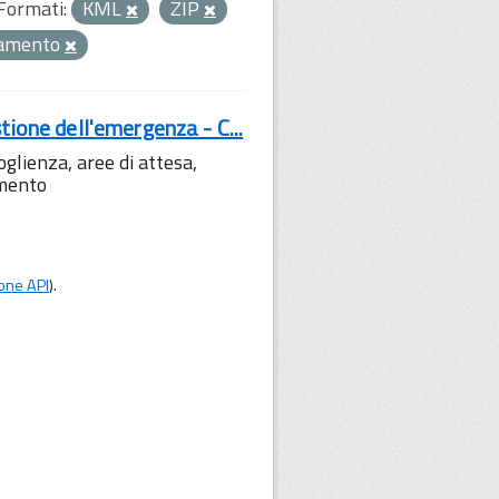
Formati:
KML
ZIP
amento
tione dell'emergenza - C...
lienza, aree di attesa,
amento
one API
).