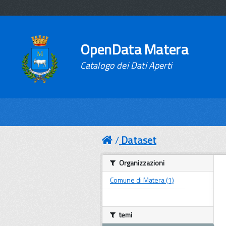
OpenData Matera
Catalogo dei Dati Aperti
Dataset
Organizzazioni
Comune di Matera (1)
temi