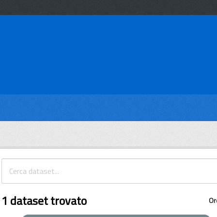
1 dataset trovato
Or