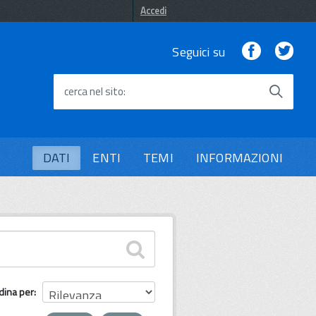
Accedi
Facebook
Twi
Seguici su
cerca nel sito
DATI
ENTI
TEMI
INFORMAZIONI
dina per