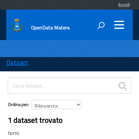
Accedi
OpenData Matera
DATI
ENTI
Dataset
TEMI
INFORMAZIONI
Ordina per
1 dataset trovato
temi: