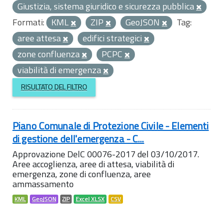
Giustizia, sistema giuridico e sicurezza pubblica
Formati:
KML
ZIP
GeoJSON
Tag:
aree attesa
edifici strategici
zone confluenza
PCPC
viabilità di emergenza
RISULTATO DEL FILTRO
Piano Comunale di Protezione Civile - Elementi
di gestione dell'emergenza - C...
Approvazione DelC 00076-2017 del 03/10/2017.
Aree accoglienza, aree di attesa, viabilità di
emergenza, zone di confluenza, aree
ammassamento
KML
GeoJSON
ZIP
Excel XLSX
CSV