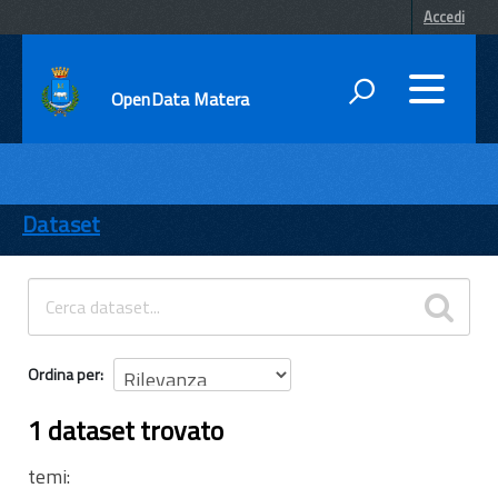
Accedi
OpenData Matera
DATI
ENTI
Dataset
TEMI
INFORMAZIONI
Ordina per
1 dataset trovato
temi: