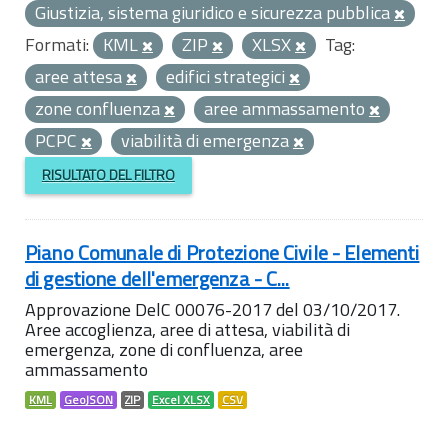
Giustizia, sistema giuridico e sicurezza pubblica
Formati:
KML
ZIP
XLSX
Tag:
aree attesa
edifici strategici
zone confluenza
aree ammassamento
PCPC
viabilità di emergenza
RISULTATO DEL FILTRO
Piano Comunale di Protezione Civile - Elementi
di gestione dell'emergenza - C...
Approvazione DelC 00076-2017 del 03/10/2017.
Aree accoglienza, aree di attesa, viabilità di
emergenza, zone di confluenza, aree
ammassamento
KML
GeoJSON
ZIP
Excel XLSX
CSV