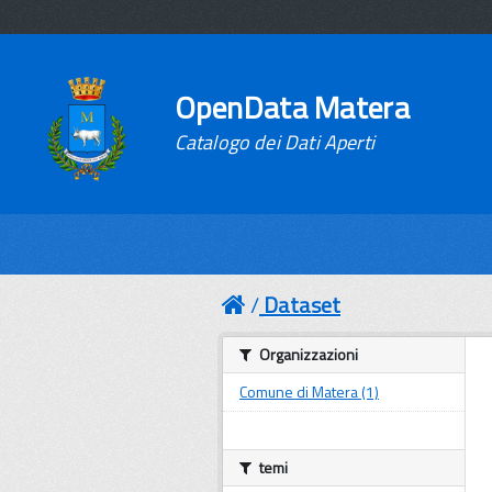
OpenData Matera
Catalogo dei Dati Aperti
Dataset
Organizzazioni
Comune di Matera (1)
temi