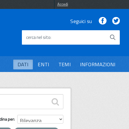
Accedi
Facebook
Twi
Seguici su
cerca nel sito
DATI
ENTI
TEMI
INFORMAZIONI
dina per