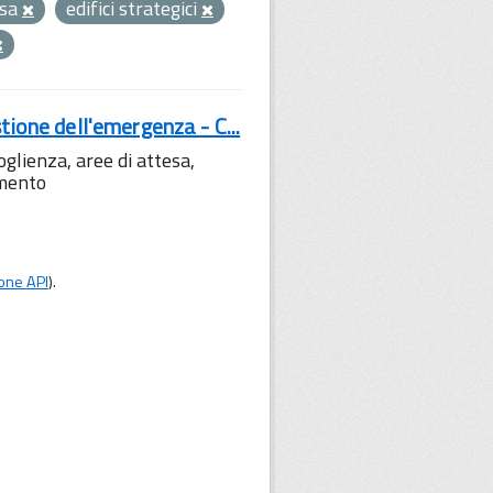
esa
edifici strategici
tione dell'emergenza - C...
lienza, aree di attesa,
amento
one API
).