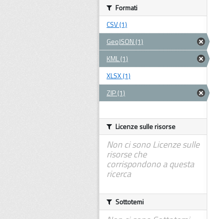
Formati
CSV (1)
GeoJSON (1)
KML (1)
XLSX (1)
ZIP (1)
Licenze sulle risorse
Non ci sono Licenze sulle
risorse che
corrispondono a questa
ricerca
Sottotemi