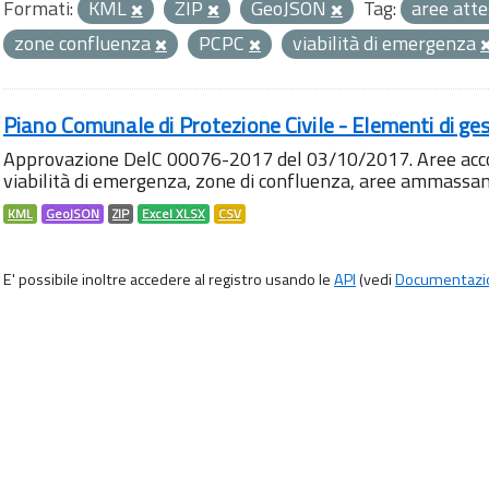
Formati:
KML
ZIP
GeoJSON
Tag:
aree att
zone confluenza
PCPC
viabilità di emergenza
Piano Comunale di Protezione Civile - Elementi di ges
Approvazione DelC 00076-2017 del 03/10/2017. Aree accog
viabilità di emergenza, zone di confluenza, aree ammass
KML
GeoJSON
ZIP
Excel XLSX
CSV
E' possibile inoltre accedere al registro usando le
API
(vedi
Documentazi