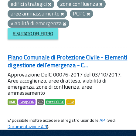
edifici strategici
zone confluenza
aree ammassamento
PCPC
viabilità di emergenza
RISULTATO DEL FILTRO
Piano Comunale di Protezione Civile - Elementi
di gestione dell'emergenza - C...
Approvazione DelC 00076-2017 del 03/10/2017.
Aree accoglienza, aree di attesa, viabilità di
emergenza, zone di confluenza, aree
ammassamento
KML
GeoJSON
ZIP
Excel XLSX
CSV
E' possibile inoltre accedere al registro usando le
API
(vedi
Documentazione API
).