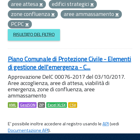
aree attesa
edifici strategici
zone confluenza
aree ammassamento
PCPC
RISULTATO DEL FILTRO
Piano Comunale di Protezione Civile - Elementi
di gestione dell'emergenza - C...
Approvazione DelC 00076-2017 del 03/10/2017.
Aree accoglienza, aree di attesa, viabilità di
emergenza, zone di confluenza, aree
ammassamento
KML
GeoJSON
ZIP
Excel XLSX
CSV
E' possibile inoltre accedere al registro usando le
API
(vedi
Documentazione API
).