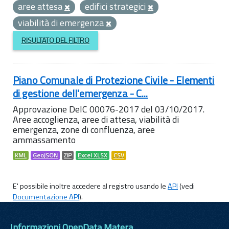
aree attesa
edifici strategici
viabilità di emergenza
RISULTATO DEL FILTRO
Piano Comunale di Protezione Civile - Elementi
di gestione dell'emergenza - C...
Approvazione DelC 00076-2017 del 03/10/2017.
Aree accoglienza, aree di attesa, viabilità di
emergenza, zone di confluenza, aree
ammassamento
KML
GeoJSON
ZIP
Excel XLSX
CSV
E' possibile inoltre accedere al registro usando le
API
(vedi
Documentazione API
).
Informazioni OpenData Matera