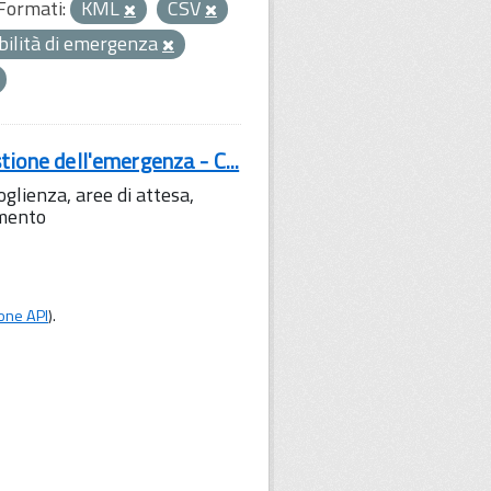
Formati:
KML
CSV
bilità di emergenza
tione dell'emergenza - C...
lienza, aree di attesa,
amento
one API
).