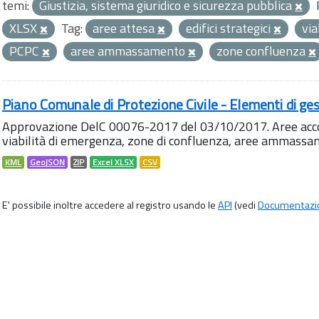
temi:
Giustizia, sistema giuridico e sicurezza pubblica
XLSX
Tag:
aree attesa
edifici strategici
via
PCPC
aree ammassamento
zone confluenza
Piano Comunale di Protezione Civile - Elementi di ges
Approvazione DelC 00076-2017 del 03/10/2017. Aree accog
viabilità di emergenza, zone di confluenza, aree ammass
KML
GeoJSON
ZIP
Excel XLSX
CSV
E' possibile inoltre accedere al registro usando le
API
(vedi
Documentazi