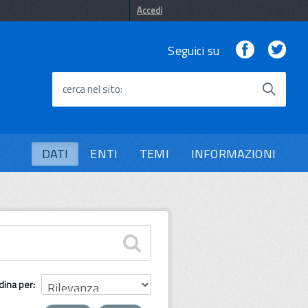
Accedi
Facebook
Twi
Seguici su
cerca nel sito
DATI
ENTI
TEMI
INFORMAZIONI
dina per