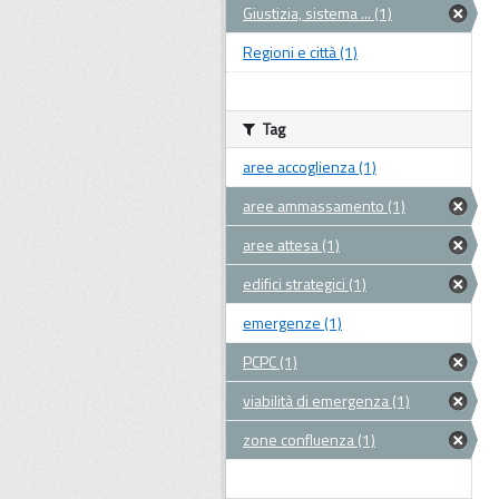
Giustizia, sistema ... (1)
Regioni e città (1)
Tag
aree accoglienza (1)
aree ammassamento (1)
aree attesa (1)
edifici strategici (1)
emergenze (1)
PCPC (1)
viabilità di emergenza (1)
zone confluenza (1)