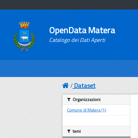
OpenData Matera
Catalogo dei Dati Aperti
Dataset
Organizzazioni
Comune di Matera (1)
temi