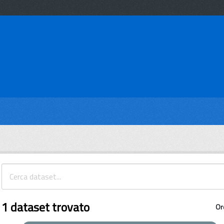
1 dataset trovato
Or