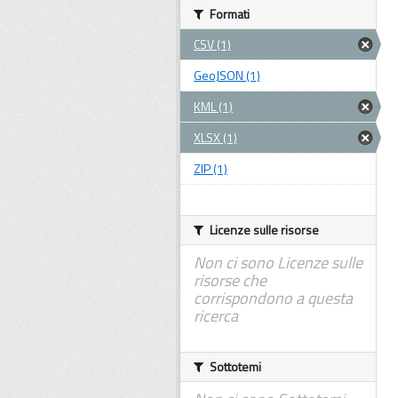
Formati
CSV (1)
GeoJSON (1)
KML (1)
XLSX (1)
ZIP (1)
Licenze sulle risorse
Non ci sono Licenze sulle
risorse che
corrispondono a questa
ricerca
Sottotemi