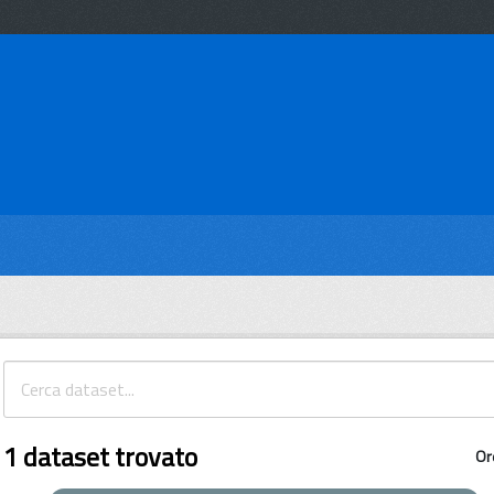
1 dataset trovato
Or