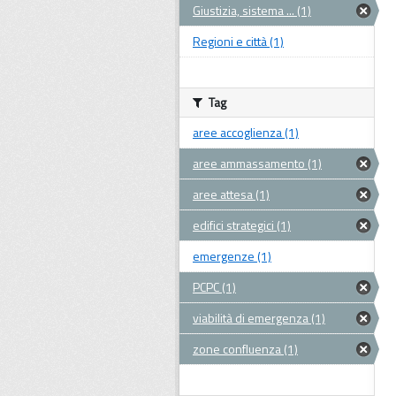
Giustizia, sistema ... (1)
Regioni e città (1)
Tag
aree accoglienza (1)
aree ammassamento (1)
aree attesa (1)
edifici strategici (1)
emergenze (1)
PCPC (1)
viabilità di emergenza (1)
zone confluenza (1)