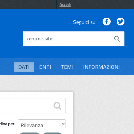
Accedi
Facebook
Twi
Seguici su
cerca nel sito
DATI
ENTI
TEMI
INFORMAZIONI
dina per