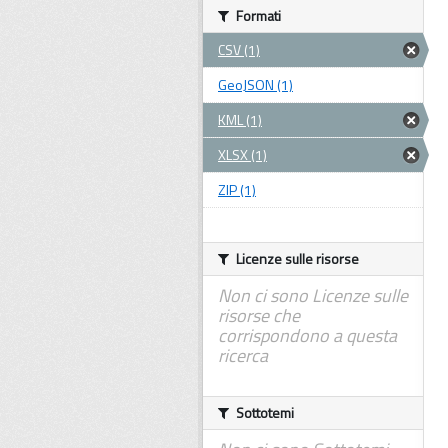
Formati
CSV (1)
GeoJSON (1)
KML (1)
XLSX (1)
ZIP (1)
Licenze sulle risorse
Non ci sono Licenze sulle
risorse che
corrispondono a questa
ricerca
Sottotemi