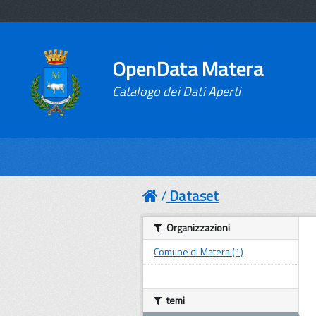
OpenData Matera
Catalogo dei Dati Aperti
Dataset
Organizzazioni
Comune di Matera (1)
temi