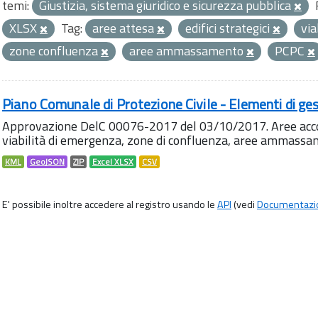
temi:
Giustizia, sistema giuridico e sicurezza pubblica
XLSX
Tag:
aree attesa
edifici strategici
via
zone confluenza
aree ammassamento
PCPC
Piano Comunale di Protezione Civile - Elementi di ges
Approvazione DelC 00076-2017 del 03/10/2017. Aree accog
viabilità di emergenza, zone di confluenza, aree ammass
KML
GeoJSON
ZIP
Excel XLSX
CSV
E' possibile inoltre accedere al registro usando le
API
(vedi
Documentazi