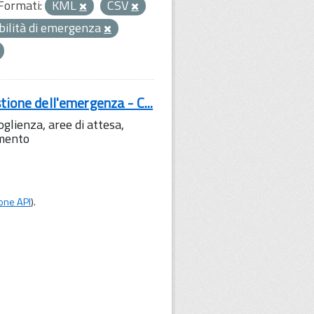
Formati:
KML
CSV
bilità di emergenza
tione dell'emergenza - C...
lienza, aree di attesa,
amento
one API
).