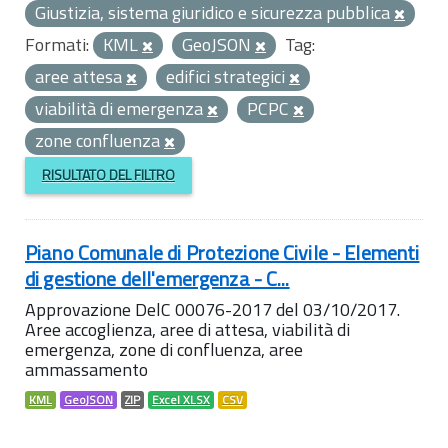
Giustizia, sistema giuridico e sicurezza pubblica
Formati:
KML
GeoJSON
Tag:
aree attesa
edifici strategici
viabilità di emergenza
PCPC
zone confluenza
RISULTATO DEL FILTRO
Piano Comunale di Protezione Civile - Elementi
di gestione dell'emergenza - C...
Approvazione DelC 00076-2017 del 03/10/2017.
Aree accoglienza, aree di attesa, viabilità di
emergenza, zone di confluenza, aree
ammassamento
KML
GeoJSON
ZIP
Excel XLSX
CSV