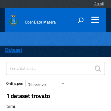
Accedi
OpenData Matera
DATI
ENTI
Dataset
TEMI
INFORMAZIONI
Ordina per
1 dataset trovato
temi: