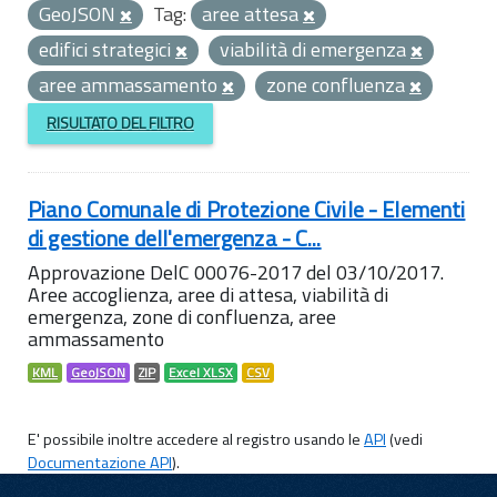
GeoJSON
Tag:
aree attesa
edifici strategici
viabilità di emergenza
aree ammassamento
zone confluenza
RISULTATO DEL FILTRO
Piano Comunale di Protezione Civile - Elementi
di gestione dell'emergenza - C...
Approvazione DelC 00076-2017 del 03/10/2017.
Aree accoglienza, aree di attesa, viabilità di
emergenza, zone di confluenza, aree
ammassamento
KML
GeoJSON
ZIP
Excel XLSX
CSV
E' possibile inoltre accedere al registro usando le
API
(vedi
Documentazione API
).