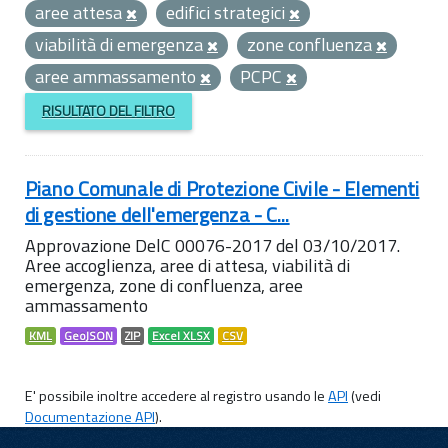
aree attesa
edifici strategici
viabilità di emergenza
zone confluenza
aree ammassamento
PCPC
RISULTATO DEL FILTRO
Piano Comunale di Protezione Civile - Elementi
di gestione dell'emergenza - C...
Approvazione DelC 00076-2017 del 03/10/2017.
Aree accoglienza, aree di attesa, viabilità di
emergenza, zone di confluenza, aree
ammassamento
KML
GeoJSON
ZIP
Excel XLSX
CSV
E' possibile inoltre accedere al registro usando le
API
(vedi
Documentazione API
).