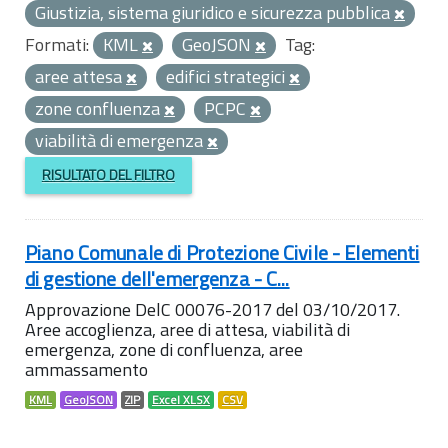
Giustizia, sistema giuridico e sicurezza pubblica
Formati:
KML
GeoJSON
Tag:
aree attesa
edifici strategici
zone confluenza
PCPC
viabilità di emergenza
RISULTATO DEL FILTRO
Piano Comunale di Protezione Civile - Elementi
di gestione dell'emergenza - C...
Approvazione DelC 00076-2017 del 03/10/2017.
Aree accoglienza, aree di attesa, viabilità di
emergenza, zone di confluenza, aree
ammassamento
KML
GeoJSON
ZIP
Excel XLSX
CSV