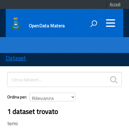
Accedi
OpenData Matera
DATI
ENTI
Dataset
TEMI
INFORMAZIONI
Ordina per
1 dataset trovato
temi: