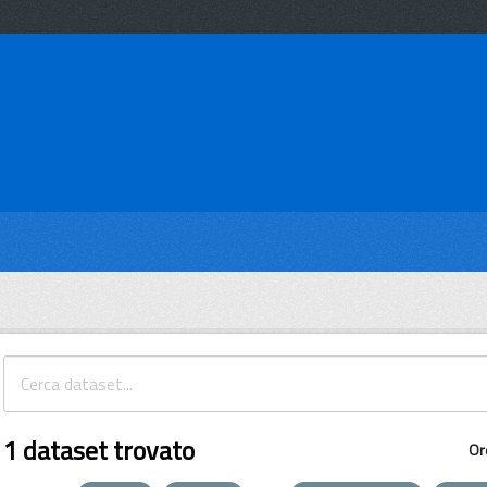
1 dataset trovato
Or