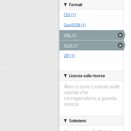
Formati
CSV (1)
GeoJSON (1)
KML (1)
XLSX (1)
ZIP (1)
Licenze sulle risorse
Non ci sono Licenze sulle
risorse che
corrispondono a questa
ricerca
Sottotemi