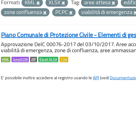
Formati:
KML
XLSX
Tag:
aree attesa
edifi
zone confluenza
PCPC
viabilità di emergenza
Piano Comunale di Protezione Civile - Elementi di ges
Approvazione DelC 00076-2017 del 03/10/2017. Aree accog
viabilità di emergenza, zone di confluenza, aree ammass
KML
GeoJSON
ZIP
Excel XLSX
CSV
E' possibile inoltre accedere al registro usando le
API
(vedi
Documentazi