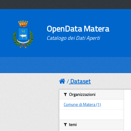
OpenData Matera
Catalogo dei Dati Aperti
Dataset
Organizzazioni
Comune di Matera (1)
temi