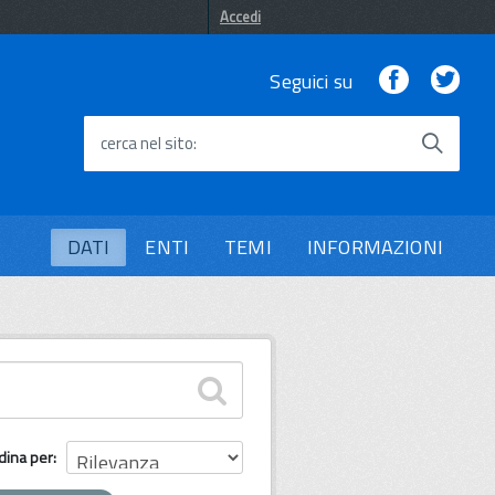
Accedi
Facebook
Twi
Seguici su
cerca nel sito
DATI
ENTI
TEMI
INFORMAZIONI
dina per