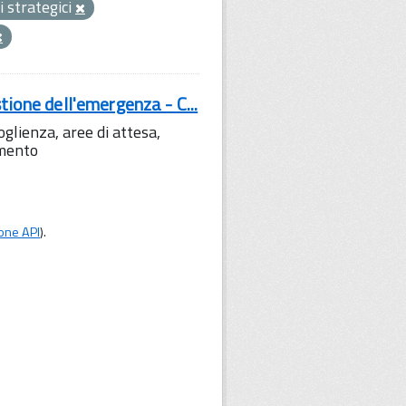
ci strategici
tione dell'emergenza - C...
lienza, aree di attesa,
amento
one API
).