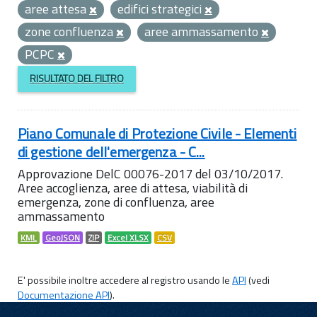
aree attesa
edifici strategici
zone confluenza
aree ammassamento
PCPC
RISULTATO DEL FILTRO
Piano Comunale di Protezione Civile - Elementi
di gestione dell'emergenza - C...
Approvazione DelC 00076-2017 del 03/10/2017.
Aree accoglienza, aree di attesa, viabilità di
emergenza, zone di confluenza, aree
ammassamento
KML
GeoJSON
ZIP
Excel XLSX
CSV
E' possibile inoltre accedere al registro usando le
API
(vedi
Documentazione API
).