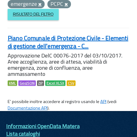
emergenze
PCPC
RISULTATO DEL FILTRO
Piano Comunale di Protezione Civile - Elementi
di gestione dell'emergenza - C...
Approvazione DelC 00076-2017 del 03/10/2017.
Aree accoglienza, aree di attesa, viabilità di
emergenza, zone di confluenza, aree
ammassamento
KML
GeoJSON
ZIP
Excel XLSX
CSV
E' possibile inoltre accedere al registro usando le
API
(vedi
Documentazione API
).
Informazioni OpenData Matera
Lista cataloghi