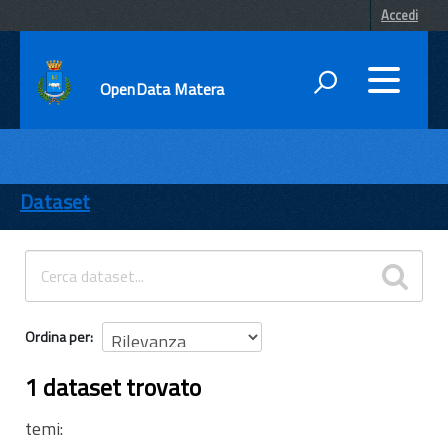
Accedi
OpenData Matera
DATI
ENTI
Dataset
TEMI
INFORMAZIONI
Ordina per
1 dataset trovato
temi: