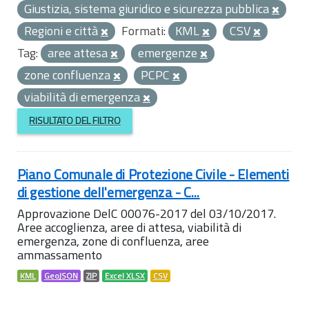
Giustizia, sistema giuridico e sicurezza pubblica
Regioni e città
Formati:
KML
CSV
Tag:
aree attesa
emergenze
zone confluenza
PCPC
viabilità di emergenza
RISULTATO DEL FILTRO
Piano Comunale di Protezione Civile - Elementi
di gestione dell'emergenza - C...
Approvazione DelC 00076-2017 del 03/10/2017.
Aree accoglienza, aree di attesa, viabilità di
emergenza, zone di confluenza, aree
ammassamento
KML
GeoJSON
ZIP
Excel XLSX
CSV