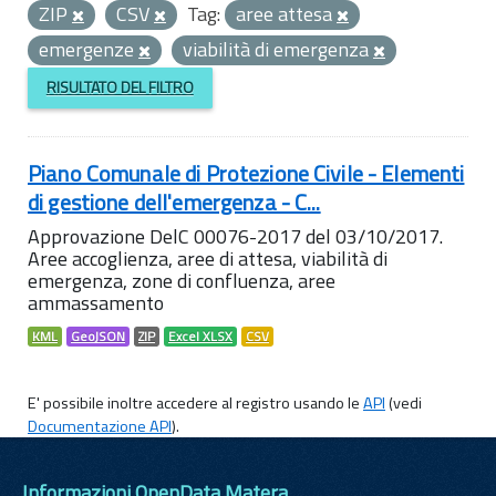
ZIP
CSV
Tag:
aree attesa
emergenze
viabilità di emergenza
RISULTATO DEL FILTRO
Piano Comunale di Protezione Civile - Elementi
di gestione dell'emergenza - C...
Approvazione DelC 00076-2017 del 03/10/2017.
Aree accoglienza, aree di attesa, viabilità di
emergenza, zone di confluenza, aree
ammassamento
KML
GeoJSON
ZIP
Excel XLSX
CSV
E' possibile inoltre accedere al registro usando le
API
(vedi
Documentazione API
).
Informazioni OpenData Matera