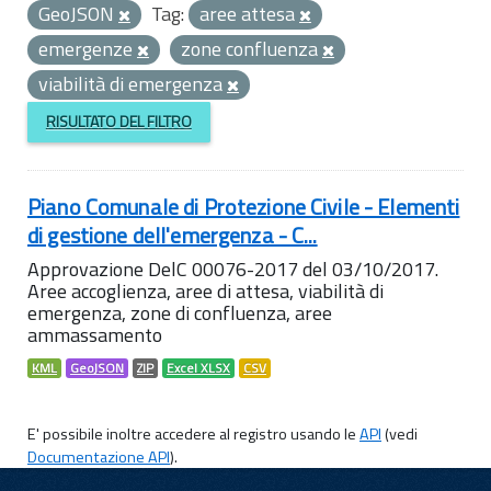
GeoJSON
Tag:
aree attesa
emergenze
zone confluenza
viabilità di emergenza
RISULTATO DEL FILTRO
Piano Comunale di Protezione Civile - Elementi
di gestione dell'emergenza - C...
Approvazione DelC 00076-2017 del 03/10/2017.
Aree accoglienza, aree di attesa, viabilità di
emergenza, zone di confluenza, aree
ammassamento
KML
GeoJSON
ZIP
Excel XLSX
CSV
E' possibile inoltre accedere al registro usando le
API
(vedi
Documentazione API
).