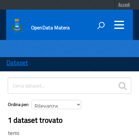
Accedi
OpenData Matera
DATI
ENTI
Dataset
TEMI
INFORMAZIONI
Ordina per
1 dataset trovato
temi: