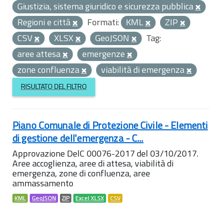
Giustizia, sistema giuridico e sicurezza pubblica
Regioni e città
Formati:
KML
ZIP
CSV
XLSX
GeoJSON
Tag:
aree attesa
emergenze
zone confluenza
viabilità di emergenza
RISULTATO DEL FILTRO
Piano Comunale di Protezione Civile - Elementi
di gestione dell'emergenza - C...
Approvazione DelC 00076-2017 del 03/10/2017.
Aree accoglienza, aree di attesa, viabilità di
emergenza, zone di confluenza, aree
ammassamento
KML
GeoJSON
ZIP
Excel XLSX
CSV