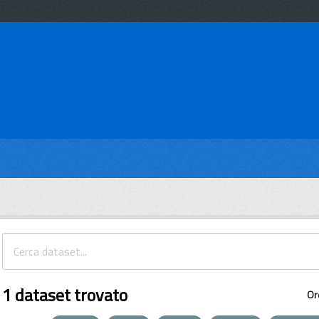
1 dataset trovato
Or