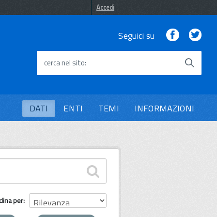
Accedi
Facebook
Twi
Seguici su
cerca nel sito
DATI
ENTI
TEMI
INFORMAZIONI
dina per