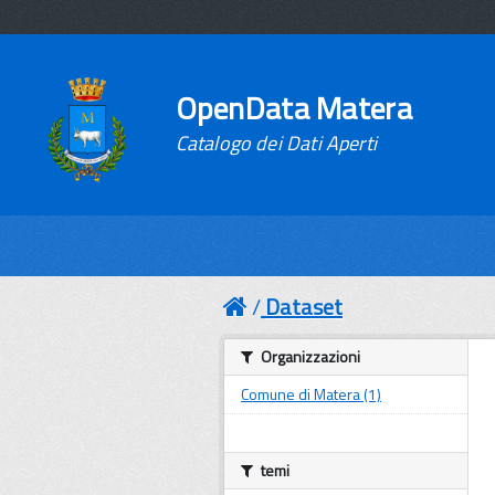
OpenData Matera
Catalogo dei Dati Aperti
Dataset
Organizzazioni
Comune di Matera (1)
temi