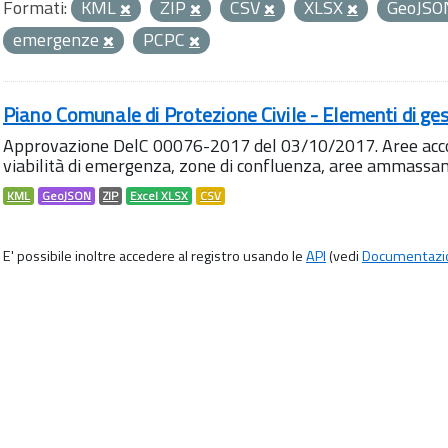
Formati:
KML
ZIP
CSV
XLSX
GeoJS
emergenze
PCPC
Piano Comunale di Protezione Civile - Elementi di ges
Approvazione DelC 00076-2017 del 03/10/2017. Aree accog
viabilità di emergenza, zone di confluenza, aree ammass
KML
GeoJSON
ZIP
Excel XLSX
CSV
E' possibile inoltre accedere al registro usando le
API
(vedi
Documentazi