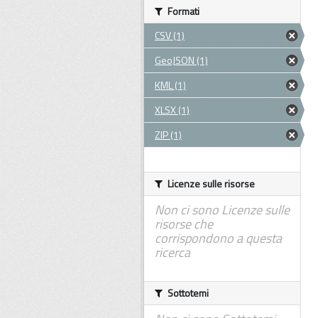
Formati
CSV (1)
GeoJSON (1)
KML (1)
XLSX (1)
ZIP (1)
Licenze sulle risorse
Non ci sono Licenze sulle
risorse che
corrispondono a questa
ricerca
Sottotemi