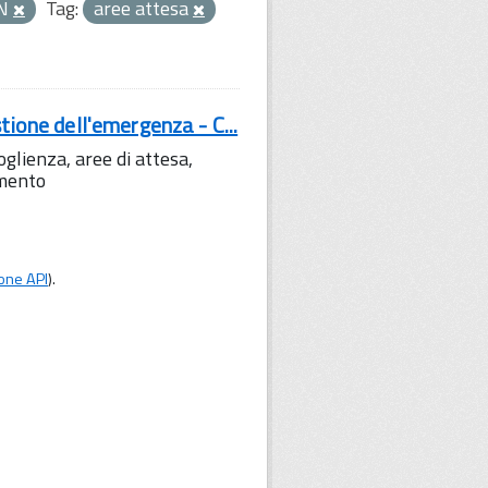
ON
Tag:
aree attesa
tione dell'emergenza - C...
lienza, aree di attesa,
amento
one API
).