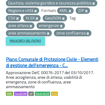
Giustizia, sistema giuridico e sicurezza pubblica
Regioni e città
Formati:
KML
ZIP
CSV
XLSX
GeoJSON
Tag:
aree attesa
emergenze
aree ammassamento
zone confluenza
RISULTATO DEL FILTRO
Piano Comunale di Protezione Civile - Elementi
di gestione dell'emergenza - C...
Approvazione DelC 00076-2017 del 03/10/2017.
Aree accoglienza, aree di attesa, viabilità di
emergenza, zone di confluenza, aree
ammassamento
KML
GeoJSON
ZIP
Excel XLSX
CSV