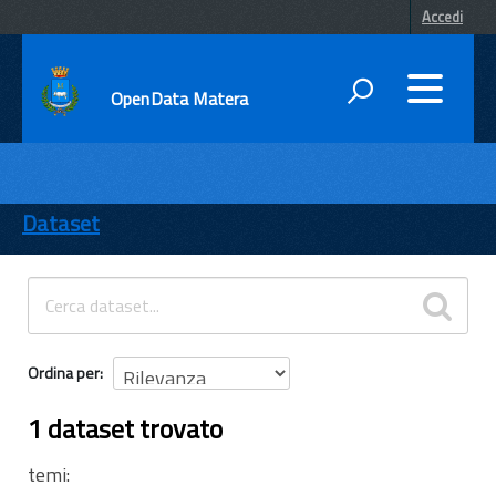
Accedi
OpenData Matera
DATI
ENTI
Dataset
TEMI
INFORMAZIONI
Ordina per
1 dataset trovato
temi: