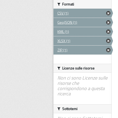
Formati
CSV (1)
GeoJSON (1)
KML (1)
XLSX (1)
ZIP (1)
Licenze sulle risorse
Non ci sono Licenze sulle
risorse che
corrispondono a questa
ricerca
Sottotemi