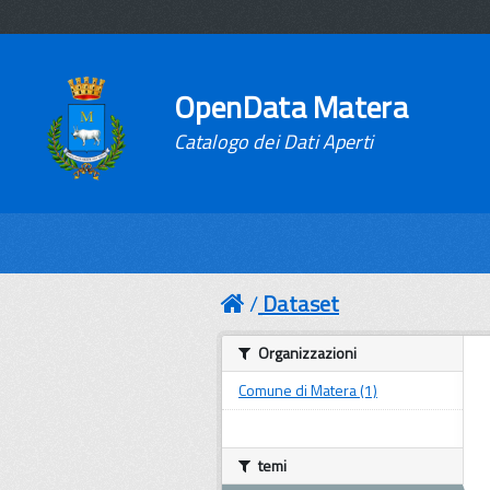
OpenData Matera
Catalogo dei Dati Aperti
Dataset
Organizzazioni
Comune di Matera (1)
temi