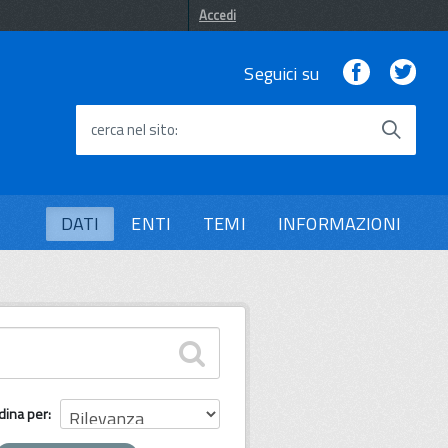
Accedi
Facebook
Twi
Seguici su
cerca nel sito
DATI
ENTI
TEMI
INFORMAZIONI
dina per