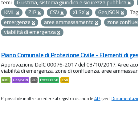
temi:
Giustizia, sistema giuridico e sicurezza pubblica
KML
ZIP
CSV
XLSX
GeoJSON
Tag
emergenze
aree ammassamento
zone conflu
viabilità di emergenza
Piano Comunale di Protezione Civile - Elementi di ges
Approvazione DelC 00076-2017 del 03/10/2017. Aree accog
viabilità di emergenza, zone di confluenza, aree ammass
KML
GeoJSON
ZIP
Excel XLSX
CSV
E' possibile inoltre accedere al registro usando le
API
(vedi
Documentazi