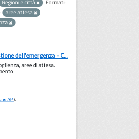
Regioni e città
Formati:
:
aree attesa
enza
tione dell'emergenza - C...
lienza, aree di attesa,
amento
one API
).