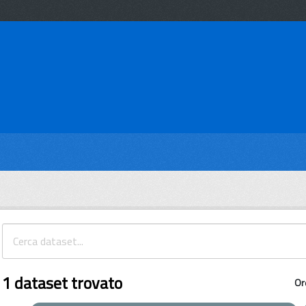
1 dataset trovato
Or