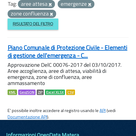
Tag:
aree attesa
emergenze
zone confluenza
RISULTATO DEL FILTRO
Piano Comunale di Protezione Civile - Elementi
di gestione dell'emergenza - C...
Approvazione DelC 00076-2017 del 03/10/2017.
Aree accoglienza, aree di attesa, viabilità di
emergenza, zone di confluenza, aree
ammassamento
KML
GeoJSON
ZIP
Excel XLSX
CSV
E' possibile inoltre accedere al registro usando le
API
(vedi
Documentazione API
).
Informazioni OpenData Matera