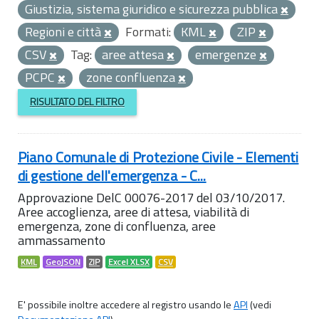
Giustizia, sistema giuridico e sicurezza pubblica
Regioni e città
Formati:
KML
ZIP
CSV
Tag:
aree attesa
emergenze
PCPC
zone confluenza
RISULTATO DEL FILTRO
Piano Comunale di Protezione Civile - Elementi
di gestione dell'emergenza - C...
Approvazione DelC 00076-2017 del 03/10/2017.
Aree accoglienza, aree di attesa, viabilità di
emergenza, zone di confluenza, aree
ammassamento
KML
GeoJSON
ZIP
Excel XLSX
CSV
E' possibile inoltre accedere al registro usando le
API
(vedi