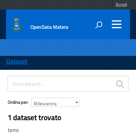
Accedi
OpenData Matera
DATI
ENTI
Dataset
TEMI
INFORMAZIONI
Ordina per
1 dataset trovato
temi: