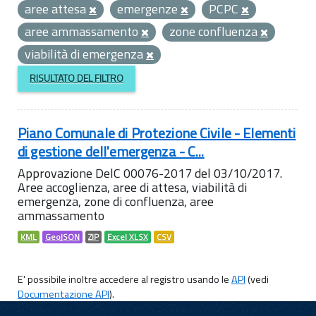
aree attesa
emergenze
PCPC
aree ammassamento
zone confluenza
viabilità di emergenza
RISULTATO DEL FILTRO
Piano Comunale di Protezione Civile - Elementi
di gestione dell'emergenza - C...
Approvazione DelC 00076-2017 del 03/10/2017.
Aree accoglienza, aree di attesa, viabilità di
emergenza, zone di confluenza, aree
ammassamento
KML
GeoJSON
ZIP
Excel XLSX
CSV
E' possibile inoltre accedere al registro usando le
API
(vedi
Documentazione API
).