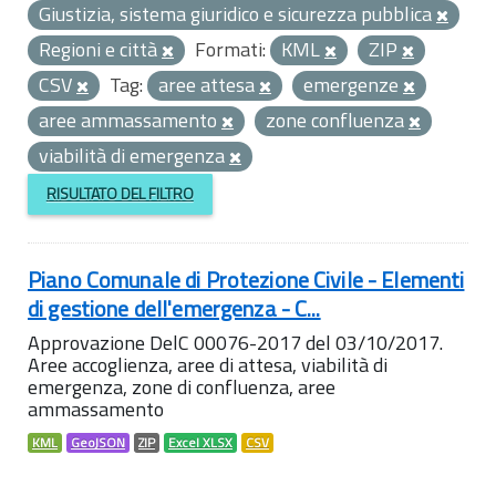
Giustizia, sistema giuridico e sicurezza pubblica
Regioni e città
Formati:
KML
ZIP
CSV
Tag:
aree attesa
emergenze
aree ammassamento
zone confluenza
viabilità di emergenza
RISULTATO DEL FILTRO
Piano Comunale di Protezione Civile - Elementi
di gestione dell'emergenza - C...
Approvazione DelC 00076-2017 del 03/10/2017.
Aree accoglienza, aree di attesa, viabilità di
emergenza, zone di confluenza, aree
ammassamento
KML
GeoJSON
ZIP
Excel XLSX
CSV