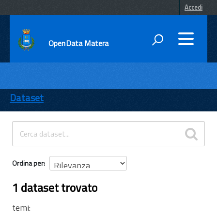
Accedi
OpenData Matera
DATI
ENTI
Dataset
TEMI
INFORMAZIONI
Ordina per
1 dataset trovato
temi: