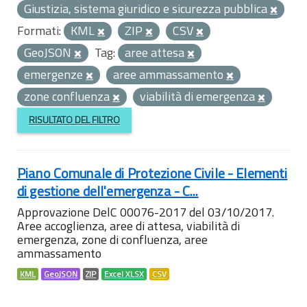
Giustizia, sistema giuridico e sicurezza pubblica
Formati:
KML
ZIP
CSV
GeoJSON
Tag:
aree attesa
emergenze
aree ammassamento
zone confluenza
viabilità di emergenza
RISULTATO DEL FILTRO
Piano Comunale di Protezione Civile - Elementi
di gestione dell'emergenza - C...
Approvazione DelC 00076-2017 del 03/10/2017.
Aree accoglienza, aree di attesa, viabilità di
emergenza, zone di confluenza, aree
ammassamento
KML
GeoJSON
ZIP
Excel XLSX
CSV