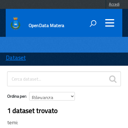
Accedi
OpenData Matera
DATI
ENTI
Dataset
TEMI
INFORMAZIONI
Ordina per
1 dataset trovato
temi: