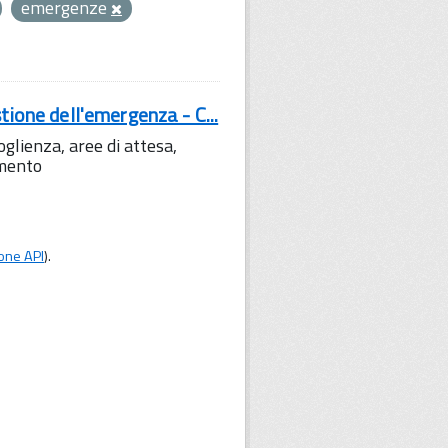
emergenze
tione dell'emergenza - C...
lienza, aree di attesa,
amento
one API
).