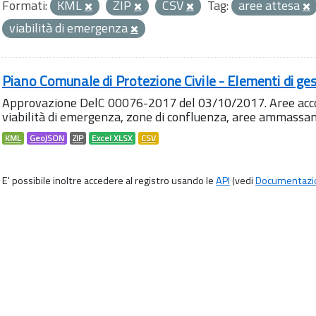
Formati:
KML
ZIP
CSV
Tag:
aree attesa
viabilità di emergenza
Piano Comunale di Protezione Civile - Elementi di ges
Approvazione DelC 00076-2017 del 03/10/2017. Aree accog
viabilità di emergenza, zone di confluenza, aree ammass
KML
GeoJSON
ZIP
Excel XLSX
CSV
E' possibile inoltre accedere al registro usando le
API
(vedi
Documentazi