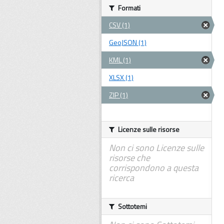
Formati
CSV (1)
GeoJSON (1)
KML (1)
XLSX (1)
ZIP (1)
Licenze sulle risorse
Non ci sono Licenze sulle
risorse che
corrispondono a questa
ricerca
Sottotemi