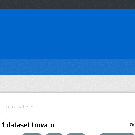
1 dataset trovato
Or