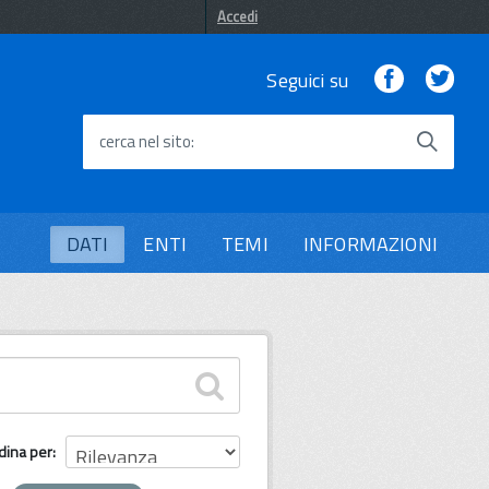
Accedi
Facebook
Twi
Seguici su
cerca nel sito
DATI
ENTI
TEMI
INFORMAZIONI
dina per