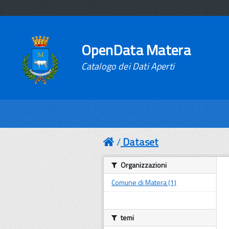
OpenData Matera
Catalogo dei Dati Aperti
Dataset
Organizzazioni
Comune di Matera (1)
temi